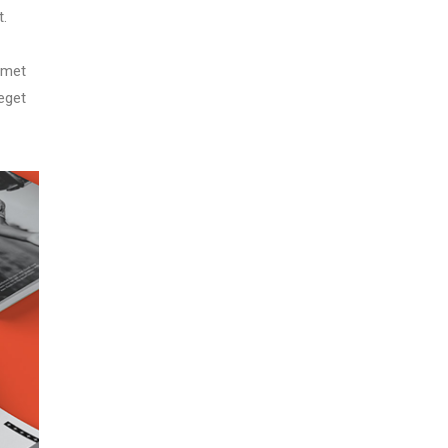
t.
amet
eget