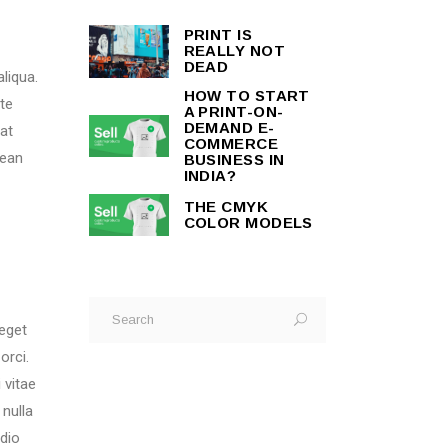
PRINT IS
REALLY NOT
DEAD
liqua.
HOW TO START
te
A PRINT-ON-
DEMAND E-
tat
COMMERCE
nean
BUSINESS IN
INDIA?
THE CMYK
COLOR MODELS
 eget
orci.
 vitae
 nulla
odio