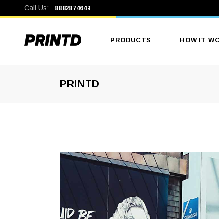
Call Us:
8882874649
PRODUCTS
HOW IT W
PRINTD
Men’s Clothing