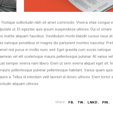
. Tristique sollicitudin nibh sit amet commodo. Viverra vitae congue 
utate ut. Et egestas quis ipsum suspendisse ultrices. Dui ut ornare
tis mattis aliquam faucibus. Vestibulum morbi blandit cursus risus at
ciis natoque penatibus et magnis dis parturient montes nascetur. Pre
amet nisl purus in mollis nunc sed. Eget gravida cum sociis natoque
nean vel elit scelerisque mauris pellentesque pulvinar. At varius vel
at semper viverra nam libero. Enim ut sem viverra aliquet eget sit. In
e mauris pellentesque pulvinar pellentesque habitant. Varius quam quis
ris a. Tellus id interdum velit laoreet id donec ultrices. Enim tortor 
citudin aliquam ultrices.
share:
FB
TW
LNKD
PIN