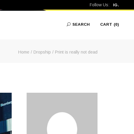
Follow Us:
IG.
SEARCH
CART
(0)
Home
Dropship
Print is really not dead
No products in the cart.