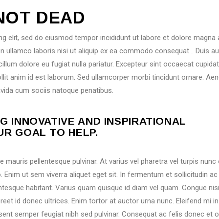
 NOT DEAD
g elit, sed do eiusmod tempor incididunt ut labore et dolore magna a
on ullamco laboris nisi ut aliquip ex ea commodo consequat… Duis au
 cillum dolore eu fugiat nulla pariatur. Excepteur sint occaecat cupida
ollit anim id est laborum. Sed ullamcorper morbi tincidunt ornare. Ae
ravida cum sociis natoque penatibus.
G INNOVATIVE AND INSPIRATIONAL
R GOAL TO HELP.
mauris pellentesque pulvinar. At varius vel pharetra vel turpis nunc
Enim ut sem viverra aliquet eget sit. In fermentum et sollicitudin ac 
lentesque habitant. Varius quam quisque id diam vel quam. Congue nisi
aoreet id donec ultrices. Enim tortor at auctor urna nunc. Eleifend mi in
aesent semper feugiat nibh sed pulvinar. Consequat ac felis donec et 