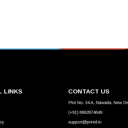
 LINKS
CONTACT US
Plot No. 34 A, Nawada, New De
(+91) 8882874649
icy
support@printd.in