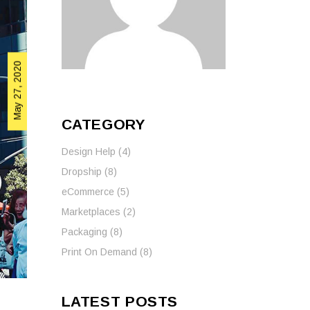
May 27, 2020
CATEGORY
Design Help
(4)
Dropship
(8)
eCommerce
(5)
Marketplaces
(2)
Packaging
(8)
Print On Demand
(8)
LATEST POSTS