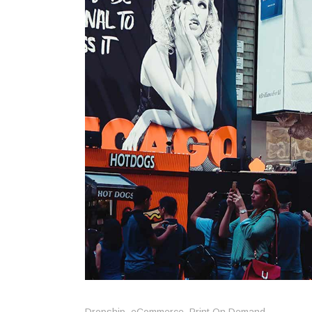
Dropship
,
eCommerce
,
Print On Demand