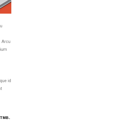
eu
. Arcu
tium
que id
at
TMB